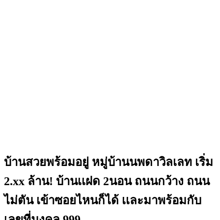
บ้านสวยพร้อมอยู่ หมู่บ้านนพดาวิลเลท เริ่ม
2.xx ล้าน! บ้านเเฝด 2นอน ถนนกว้าง ถนน
ไม่ตัน เข้าซอยไหนก็ได้ เเละมาพร้อมกับ
เลขที่มงคล 999