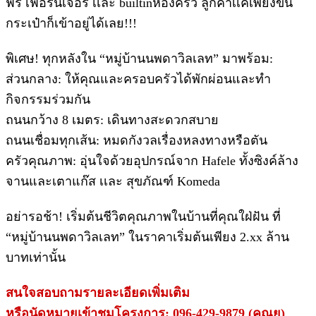
ฟรี เฟอร์นิเจอร์ เเละ builtinห้องครัว ลูกค้าเเค่เพียงขน
กระเป๋าก็เข้าอยู่ได้เลย!!!
พิเศษ! ทุกหลังใน “หมู่บ้านนพดาวิลเลท” มาพร้อม:
ส่วนกลาง: ให้คุณและครอบครัวได้พักผ่อนและทำ
กิจกรรมร่วมกัน
ถนนกว้าง 8 เมตร: เดินทางสะดวกสบาย
ถนนเชื่อมทุกเส้น: หมดกังวลเรื่องหลงทางหรือตัน
ครัวคุณภาพ: อุ่นใจด้วยอุปกรณ์จาก Hafele ทั้งซิงค์ล้าง
จานและเตาแก๊ส เเละ สุขภัณฑ์ Komeda
อย่ารอช้า! เริ่มต้นชีวิตคุณภาพในบ้านที่คุณใฝ่ฝัน ที่
“หมู่บ้านนพดาวิลเลท” ในราคาเริ่มต้นเพียง 2.xx ล้าน
บาทเท่านั้น
สนใจสอบถามรายละเอียดเพิ่มเติม
หรือนัดหมายเข้าชมโครงการ: 096-429-9879 (คุณยุ)