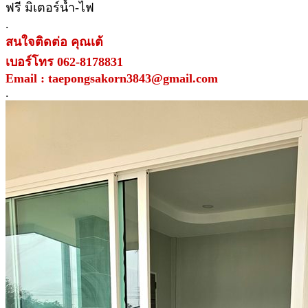
ฟรี มิเตอร์น้ำ-ไฟ
.
สนใจติดต่อ คุณเต้
เบอร์โทร 062-8178831
Email : taepongsakorn3843@gmail.com
.