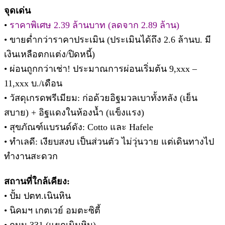
จุดเด่น
•
ราคาพิเศษ 2.39 ล้านบาท (ลดจาก 2.89 ล้าน)
• ขายต่ำกว่าราคาประเมิน (ประเมินได้ถึง 2.6 ล้านบ. มี
เงินเหลือตกแต่ง/ปิดหนี้)
• ผ่อนถูกกว่าเช่า! ประมาณการผ่อนเริ่มต้น 9,xxx –
11,xxx บ./เดือน
• วัสดุเกรดพรีเมียม: ก่อด้วยอิฐมวลเบาทั้งหลัง (เย็น
สบาย) + อิฐแดงในห้องน้ำ (แข็งแรง)
• สุขภัณฑ์แบรนด์ดัง: Cotto และ Hafele
• ทำเลดี: เงียบสงบ เป็นส่วนตัว ไม่วุ่นวาย แต่เดินทางไป
ทำงานสะดวก
สถานที่ใกล้เคียง:
• ปั้ม ปตท.เนินหิน
• นิคมฯ เกตเวย์ อมตะซิตี้
• ถนน 331 (แยกเนินหิน)