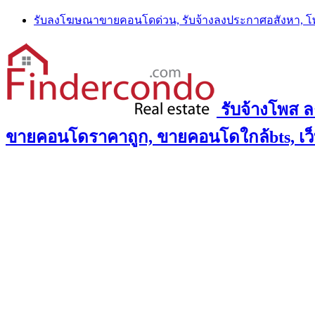
Skip
รับลงโฆษณาขายคอนโดด่วน, รับจ้างลงประกาศอสังหา, 
to
content
รับจ้างโพส 
ขายคอนโดราคาถูก, ขายคอนโดใกล้bts, เว