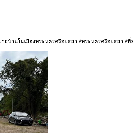
#ขายบ้านในเมืองพระนครศรีอยุธยา #พระนครศรีอยุธยา #ที่