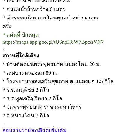
* หน้าบ้าน ทิศตะวันตกเฉียงใต้
* ถนนหน้าบ้านกว้าง 6 เมตร
* ค่าธรรมเนียมการโอนทุกอย่างจ่ายคนละ
ครึ่ง
* แผ่นที่ ปักหมุด
https://maps.app.goo.gl/tU6npH8W7BptxrVN7
.
สถานที่ใกล้เคียง
* บ้านติดถนนพระพุทธบาท-หนองโดน 20 ม.
* เทศบาลหนองแก 80 ม.
* โรงพยาบาลส่งเสริมสุขภาพ ต.หนองแก 1.5 กิโล
* ร.ร.เกตุพิชัย 2 กิโล
* ร.ร.พูลเจริญวิทยา 2 กิโล
* วัดพระพุทธบาท ราชวรมหาวิหาร
* อ.หนองโดน 7 กิโล
.
สอบถามรายละเอียดเพิ่มเติม