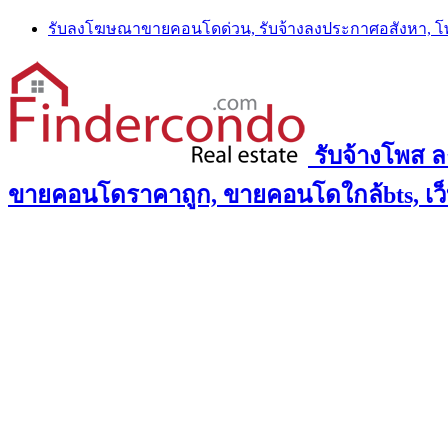
Skip
รับลงโฆษณาขายคอนโดด่วน, รับจ้างลงประกาศอสังหา, 
to
content
รับจ้างโพส 
ขายคอนโดราคาถูก, ขายคอนโดใกล้bts, เว