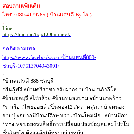
สอบถามเพิ่มเติม
โทร : 080-4179765 ( บ้านแสนดี By โม)
.
Line
https://line.me/ti/p/EOlumuevJa
.
กดติดตามเพจ
https://www.facebook.com/บ้านแสนดี888-
ชลบุรี-107513704943001/
.
#บ้านแสนดี 888 ชลบุรี
#ยื่นกู้ฟรี #บ้านศรีราชา #รับฝากขายบ้าน #เก้ากิโล
#บ้านชลบุรี #ไร่กล้วย #บ้านหนองขาม #บ้านนาพร้าว
#ท่าเรือ #ไทยออยล์ #ปิ่นทอง12 #ตลาดศุภฤกษ์ #หนอง
ยายบู่ #อยากมีบ้านปรึกษาเรา #บ้านใหม่มือ1 #บ้านมือ2
*ทางเพจขอสงวนสิทธิ์การเปลี่ยนแปลงข้อมูลและโปรโม
ชั่นโดยไม่ต้องแจ้งให้ทราบล่วงหน้า