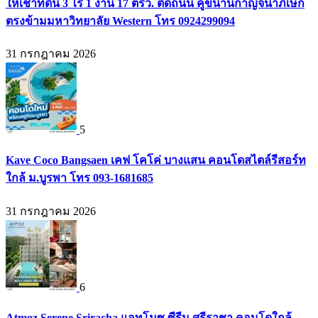
ให้เช่าที่ดิน 3 ไร่ 1 งาน 17 ตรว. ติดถนน คู่ขนานกาญจนาภิเษก
ตรงข้ามมหาวิทยาลัย Western โทร 0924299094
31 กรกฎาคม 2026
5
Kave Coco Bangsaen เคฟ โคโค่ บางแสน คอนโดสไตล์รีสอร์ท
ใกล้ ม.บูรพา โทร 093-1681685
31 กรกฎาคม 2026
6
Atmoz Serene Sriracha แอทโมซ ซีรีน ศรีราชา คอนโดใกล้