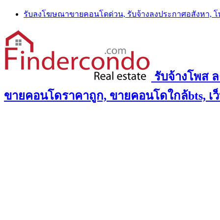
Skip
รับลงโฆษณาขายคอนโดด่วน, รับจ้างลงประกาศอสังหา, 
to
content
รับจ้างโพส 
ขายคอนโดราคาถูก, ขายคอนโดใกล้bts, เว