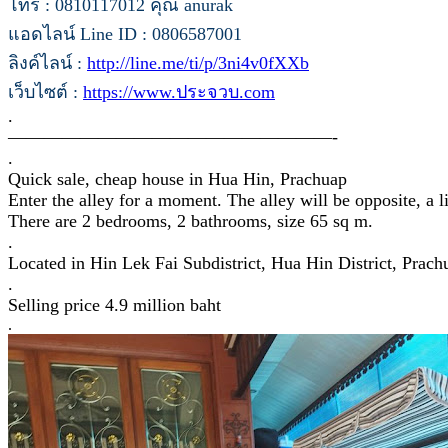
โทร : 0810117012 คุณ anurak
แอดไลน์ Line ID : 0806587001
ลิงค์ไลน์ :
http://line.me/ti/p/3ni4v0fXXb
เว็บไซต์ :
https://www.ประจวบ.com
.
——————————————————-
.
Quick sale, cheap house in Hua Hin, Prachuap
Enter the alley for a moment. The alley will be opposite, a l
There are 2 bedrooms, 2 bathrooms, size 65 sq m.
.
Located in Hin Lek Fai Subdistrict, Hua Hin District, Prac
.
Selling price 4.9 million baht
.