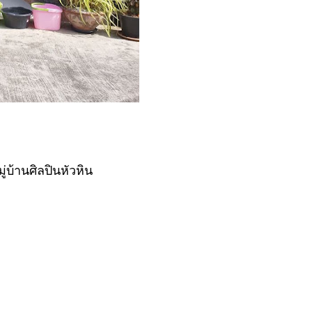
่บ้านศิลปินหัวหิน