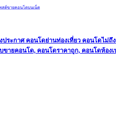
โพสต์ขายคอนโดบนเน็ต
ลงประกาศ คอนโดย่านท่องเที่ยว คอนโดไม่
็บขายคอนโด, คอนโดราคาถูก, คอนโดห้องเป