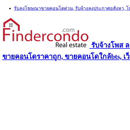
Skip
รับลงโฆษณาขายคอนโดด่วน, รับจ้างลงประกาศอสังหา, 
to
content
รับจ้างโพส 
ขายคอนโดราคาถูก, ขายคอนโดใกล้bts, เว