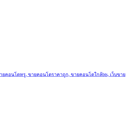
ขายคอนโดหรู, ขายคอนโดราคาถูก, ขายคอนโดใกล้bts, เว็บขาย