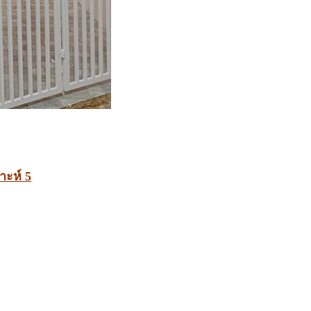
าะห์ 5