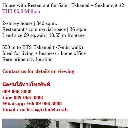
House with Restaurant for Sale | Ekkamai – Sukhumvit 42
THB 66.9 Million
2-storey house | 340 sq.m.
Restaurant / commercial space | 36 sq.m.
Land size 69 sq.wah | 13.55 m frontage
550 m to BTS Ekkamai (~7-min walk)
Ideal for living + business / home office
Rare prime city location
Contact us for details or viewing
นัดชมได้ทางโทรศัพท์
089-066-3888
Line 089-066-3888
Whatsapp +66 89 066 3888
Email : melissa@citadel.co.th