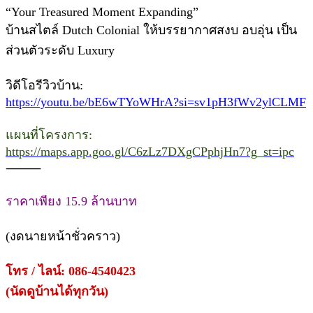
“Your Treasured Moment Expanding”
บ้านสไตล์ Dutch Colonial ให้บรรยากาศสงบ อบอุ่น เป็น
ส่วนตัวระดับ Luxury
วิดีโอรีวิวบ้าน:
https://youtu.be/bE6wTYoWHrA?si=sv1pH3fWv2ylCLMF
แผนที่โครงการ:
https://maps.app.goo.gl/C6zLz7DXgCPphjHn7?g_st=ipc
⸻
ราคาเพียง 15.9 ล้านบาท
(งดนายหน้าชั่วคราว)
โทร / ไลน์: 086-4540423
(นัดดูบ้านได้ทุกวัน)