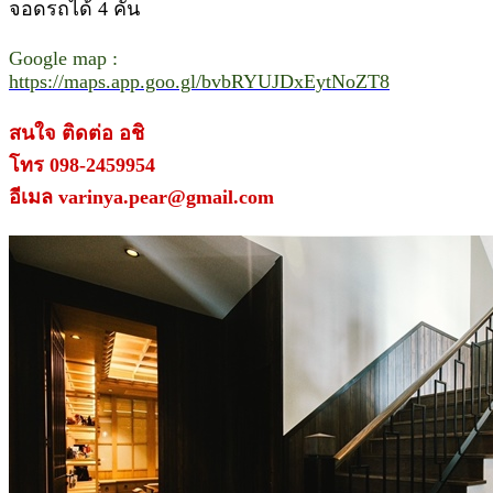
จอดรถได้ 4 คัน
Google map :
https://maps.app.goo.gl/bvbRYUJDxEytNoZT8
สนใจ ติดต่อ อชิ
โทร 098-2459954
อีเมล varinya.pear@gmail.com