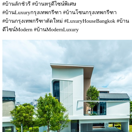
#บ้านลักชัวรี #บ้านหรูดีไซน์พิเศษ
#บ้านLuxuryกรุงเทพกรีฑา #บ้านโซนกรุงเทพกรีฑา
#บ้านกรุงเทพกรีฑาตัดใหม่ #LuxuryHouseBangkok #บ้าน
ดีไซน์Modern #บ้านModernLuxury