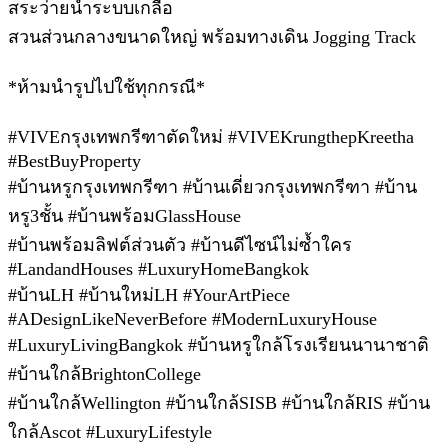
สระว่ายน้ำระบบเกลือ
สวนส่วนกลางขนาดใหญ่ พร้อมทางเดิน Jogging Track
*ห้ามนำรูปไปใช้ทุกกรณี*
#
VIVEกรุงเทพกรีฑาตัดใหม่ #VIVEKrungthepKreetha
#BestBuyProperty
#บ้านหรูกรุงเทพกรีฑา #บ้านเดี่ยวกรุงเทพกรีฑา #บ้าน
หรู3ชั้น #บ้านพร้อมGlassHouse
#บ้านพร้อมลิฟต์ส่วนตัว #บ้านดีไซน์ไม่ซ้ำใคร
#LandandHouses #LuxuryHomeBangkok
#บ้านLH #บ้านใหม่LH #YourArtPiece
#ADesignLikeNeverBefore #ModernLuxuryHouse
#LuxuryLivingBangkok #บ้านหรูใกล้โรงเรียนนานาชาติ
#บ้านใกล้BrightonCollege
#บ้านใกล้Wellington #บ้านใกล้SISB #บ้านใกล้RIS #บ้าน
ใกล้Ascot #LuxuryLifestyle