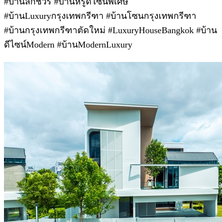
#บ้านลักชัวรี #บ้านหรูดีไซน์พิเศษ
#บ้านLuxuryกรุงเทพกรีฑา #บ้านโซนกรุงเทพกรีฑา
#บ้านกรุงเทพกรีฑาตัดใหม่ #LuxuryHouseBangkok #บ้าน
ดีไซน์Modern #บ้านModernLuxury