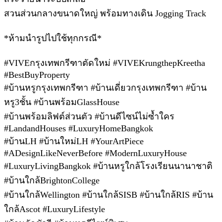
สวนส่วนกลางขนาดใหญ่ พร้อมทางเดิน Jogging Track
*ห้ามนำรูปไปใช้ทุกกรณี*
#
VIVEกรุงเทพกรีฑาตัดใหม่ #VIVEKrungthepKreetha
#BestBuyProperty
#บ้านหรูกรุงเทพกรีฑา #บ้านเดี่ยวกรุงเทพกรีฑา #บ้าน
หรู3ชั้น #บ้านพร้อมGlassHouse
#บ้านพร้อมลิฟต์ส่วนตัว #บ้านดีไซน์ไม่ซ้ำใคร
#LandandHouses #LuxuryHomeBangkok
#บ้านLH #บ้านใหม่LH #YourArtPiece
#ADesignLikeNeverBefore #ModernLuxuryHouse
#LuxuryLivingBangkok #บ้านหรูใกล้โรงเรียนนานาชาติ
#บ้านใกล้BrightonCollege
#บ้านใกล้Wellington #บ้านใกล้SISB #บ้านใกล้RIS #บ้าน
ใกล้Ascot #LuxuryLifestyle