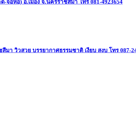
ลาด-จอหอ) อ.เมือง จ.นครราชสีมา โทร 081-4923654
รราชสีมา วิวสวย บรรยากาศธรรมชาติ เงียบ สงบ โทร 087-