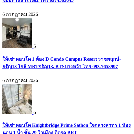
ซอยด่านสำโรง62 โทร 0974563645
6 กรกฎาคม 2026
5
ให้เช่าคอนโด 1 ห้อง D Condo Campus Resort ราชพฤกษ์-
จรัญ13 ใกล้ MRTจรัญ13, BTSบางหว้า โทร 093-7658997
6 กรกฎาคม 2026
6
ให้เช่าคอนโด Knightbridge Prime Sathon ใจกลางสาทร 1 ห้อง
นอน 1 น้ำ ชั้น 29 วิวเมือง ติดรถ BRT