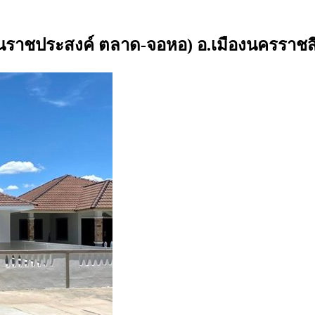
้านราชประสงค์ ตลาด-จอหอ) อ.เมืองนครราชส