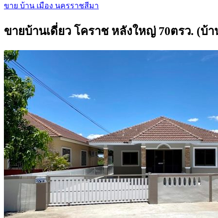
ขาย บ้าน เมือง นครราชสีมา
ขายบ้านเดี่ยว โคราช หลังใหญ่ 70ตรว. (บ