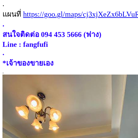
.
แผนที่
https://goo.gl/maps/cj3xjXeZx6bLV
.
สนใจติดต่อ 094 453 5666 (ฟาง)
Line : fangfufi
.
*เจ้าของขายเอง
.