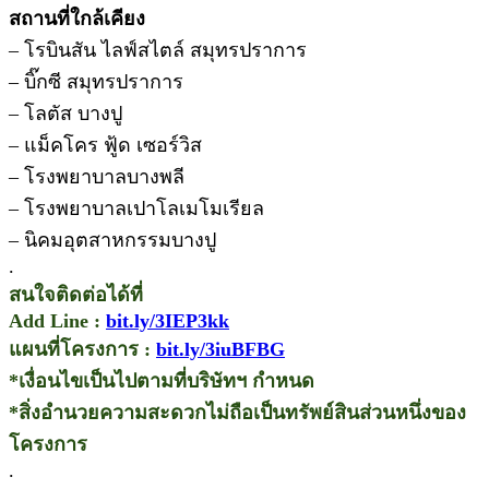
สถานที่ใกล้เคียง
– โรบินสัน ไลฟ์สไตล์ สมุทรปราการ
– บิ๊กซี สมุทรปราการ
– โลตัส บางปู
– แม็คโคร ฟู้ด เซอร์วิส
– โรงพยาบาลบางพลี
– โรงพยาบาลเปาโลเมโมเรียล
– นิคมอุตสาหกรรมบางปู
.
สนใจติดต่อได้ที่
Add Line :
bit.ly/3IEP3kk
แผนที่โครงการ :
bit.ly/3iuBFBG
*เงื่อนไขเป็นไปตามที่บริษัทฯ กำหนด
*สิ่งอำนวยความสะดวกไม่ถือเป็นทรัพย์สินส่วนหนึ่งของ
โครงการ
.