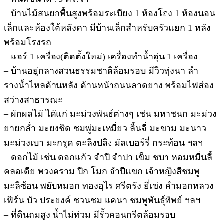
– บ้านไม้สนยกพื้นสูงพร้อมระเบียง 1 ห้องโถง 1 ห้องนอน
เล็กและห้องใต้หลังคา มีบ้านเล็กสำหรับครัวแยก 1 หลัง
พร้อมโรงรถ
– แอร์ 1 เครื่อง(ติดตั้งใหม่) เครื่องทำน้ำอุ่น 1 เครื่อง
– บ้านอยู่กลางสวนธรรมชาติล้อมรอบ มีวิวทุ่งนา ลำ
รางน้ำไหลด้านหลัง ด้านหน้าถนนลาดยาง พร้อมไฟส่อง
สว่างสาธารณะ
– ผักผลไม้ ได้แก่ มะม่วงพันธ์ต่างๆ เช่น มหาชนก มะม่วง
ยายกล่ำ มะยงชิด ชมพู่มะเหมี่ยว ลิ้นจี่ มะขาม มะนาว
มะม่วงเบา มะกรูด ตะลิงปลิง มัลเบอร์รี่ กระท้อน ฯลฯ
– ดอกไม้ เช่น ดอกแก้ว จำปี จำปา เข็ม ชบา หอมหมื่นลี้
คลอเดีย พวงคราม ปีก โมก จำปีแขก เจ้าหญิงสีชมพู
มะลิซ้อน พยับหมอก ทองอุไร ศรีตรัง ยี่เข่ง คำมอกหลวง
เฟิร์น บัว ประยงค์ ชวนชม แคนา ชมพูพันธุ์ทิพย์ ฯลฯ
– ที่ดินถมสูง น้ำไม่ท่วม มีรั้วคอนกรีตล้อมรอบ