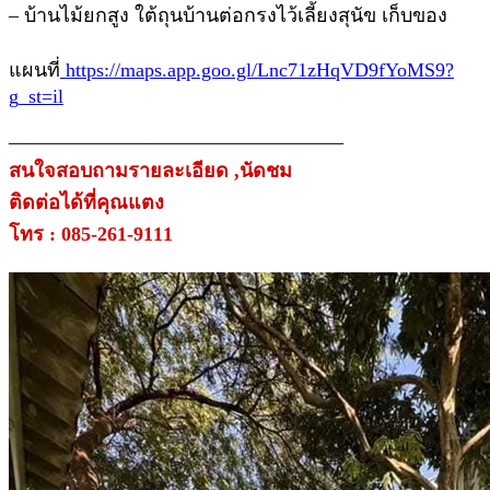
– บ้านไม้ยกสูง ใต้ถุนบ้านต่อกรงไว้เลี้ยงสุนัข เก็บของ
แผนที่
https://maps.app.goo.gl/Lnc71zHqVD9fYoMS9?
g_st=il
—————————————————
สนใจสอบถามรายละเอียด ,นัดชม
ติดต่อได้ที่คุณแตง
โทร : 085-261-9111