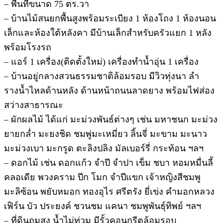
– พื้นที่ขนาด 75 ตร.วา
– บ้านไม้สนยกพื้นสูงพร้อมระเบียง 1 ห้องโถง 1 ห้องนอน
เล็กและห้องใต้หลังคา มีบ้านเล็กสำหรับครัวแยก 1 หลัง
พร้อมโรงรถ
– แอร์ 1 เครื่อง(ติดตั้งใหม่) เครื่องทำน้ำอุ่น 1 เครื่อง
– บ้านอยู่กลางสวนธรรมชาติล้อมรอบ มีวิวทุ่งนา ลำ
รางน้ำไหลด้านหลัง ด้านหน้าถนนลาดยาง พร้อมไฟส่อง
สว่างสาธารณะ
– ผักผลไม้ ได้แก่ มะม่วงพันธ์ต่างๆ เช่น มหาชนก มะม่วง
ยายกล่ำ มะยงชิด ชมพู่มะเหมี่ยว ลิ้นจี่ มะขาม มะนาว
มะม่วงเบา มะกรูด ตะลิงปลิง มัลเบอร์รี่ กระท้อน ฯลฯ
– ดอกไม้ เช่น ดอกแก้ว จำปี จำปา เข็ม ชบา หอมหมื่นลี้
คลอเดีย พวงคราม ปีก โมก จำปีแขก เจ้าหญิงสีชมพู
มะลิซ้อน พยับหมอก ทองอุไร ศรีตรัง ยี่เข่ง คำมอกหลวง
เฟิร์น บัว ประยงค์ ชวนชม แคนา ชมพูพันธุ์ทิพย์ ฯลฯ
– ที่ดินถมสูง น้ำไม่ท่วม มีรั้วคอนกรีตล้อมรอบ