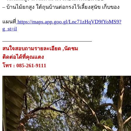
– บ้านไม้ยกสูง ใต้ถุนบ้านต่อกรงไว้เลี้ยงสุนัข เก็บของ
แผนที่
https://maps.app.goo.gl/Lnc71zHqVD9fYoMS9?
g_st=il
—————————————————
สนใจสอบถามรายละเอียด ,นัดชม
ติดต่อได้ที่คุณแตง
โทร : 085-261-9111