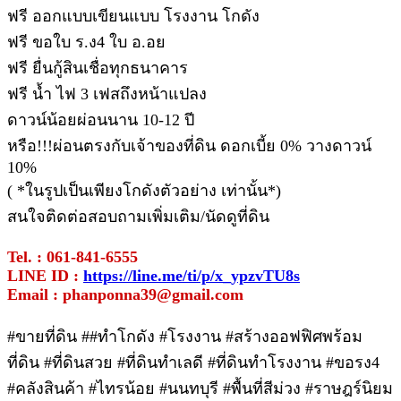
ฟรี ออกแบบเขียนแบบ โรงงาน โกดัง
ฟรี ขอใบ ร.ง4 ใบ อ.อย
ฟรี ยื่นกู้สินเชื่อทุกธนาคาร
ฟรี น้ำ ไฟ 3 เฟสถึงหน้าแปลง
ดาวน์น้อยผ่อนนาน 10-12 ปี
หรือ!!!ผ่อนตรงกับเจ้าของที่ดิน ดอกเบี้ย 0% วางดาวน์
10%
( *ในรูปเป็นเพียงโกดังตัวอย่าง เท่านั้น*)
สนใจติดต่อสอบถามเพิ่มเติม/นัดดูที่ดิน
Tel. : 061-841-6555
LINE ID :
https://line.me/ti/p/x_ypzvTU8s
Email : phanponna39@gmail.com
#ขายที่ดิน ##ทําโกดัง #โรงงาน #สร้างออฟฟิศพร้อม
ที่ดิน #ที่ดินสวย #ที่ดินทำเลดี #ที่ดินทำโรงงาน #ขอรง4
#คลังสินค้า #ไทรน้อย #นนทบุรี #พื้นที่สีม่วง #ราษฎร์นิยม