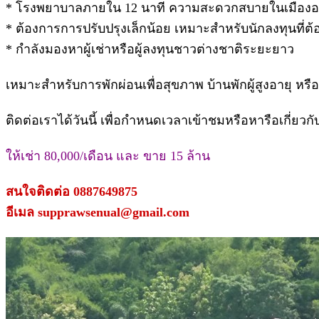
* โรงพยาบาลภายใน 12 นาที ความสะดวกสบายในเมืองอยู่
* ต้องการการปรับปรุงเล็กน้อย เหมาะสำหรับนักลงทุนที่ต
* กำลังมองหาผู้เช่าหรือผู้ลงทุนชาวต่างชาติระยะยาว
เหมาะสำหรับการพักผ่อนเพื่อสุขภาพ บ้านพักผู้สูงอายุ หรือ
ติดต่อเราได้วันนี้ เพื่อกำหนดเวลาเข้าชมหรือหารือเกี่ยวก
ให้เช่า 80,000/เดือน และ ขาย 15 ล้าน
สนใจติดต่อ 0887649875
อีเมล supprawsenual@gmail.com