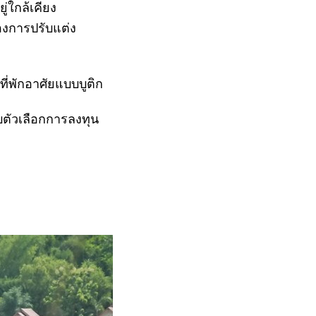
ใกล้เคียง
้องการปรับแต่ง
ที่พักอาศัยแบบบูติก
ับตัวเลือกการลงทุน