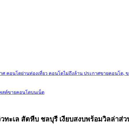
กาศ คอนโดย่านท่องเที่ยว คอนโดไม่ถึงล้าน ประกาศขายคอนโด, 
โพสต์ขายคอนโดบนเน็ต
วทะเล สัตหีบ ชลบุรี เงียบสงบพร้อมวิลล่าส่ว