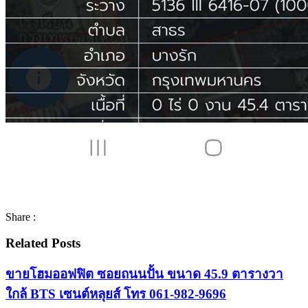
Share :
Related Posts
ขายโฮมออฟฟิต ซอยถนนปั้น ขนาด 45.9 ตารางวา
ใกล้ BTS เซนต์หลุยส์ โทร 061-982-9696