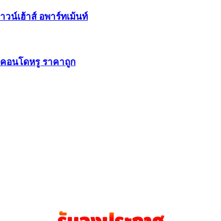
วน์เฮ้าส์ อพาร์ทเม้นท์
t คอนโดหรู ราคาถูก