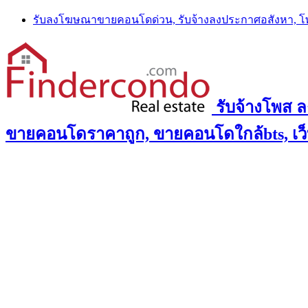
Skip
รับลงโฆษณาขายคอนโดด่วน, รับจ้างลงประกาศอสังหา, 
to
content
รับจ้างโพส 
ขายคอนโดราคาถูก, ขายคอนโดใกล้bts, เว