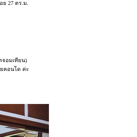
้สอย 27 ตร.ม.
็ตจอมเทียน)
อยคอนโด ค่ะ