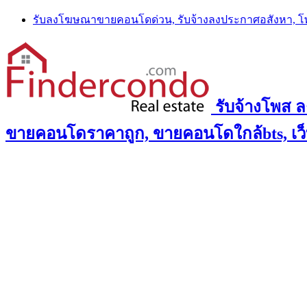
Skip
รับลงโฆษณาขายคอนโดด่วน, รับจ้างลงประกาศอสังหา, 
to
content
รับจ้างโพส 
ขายคอนโดราคาถูก, ขายคอนโดใกล้bts, เว