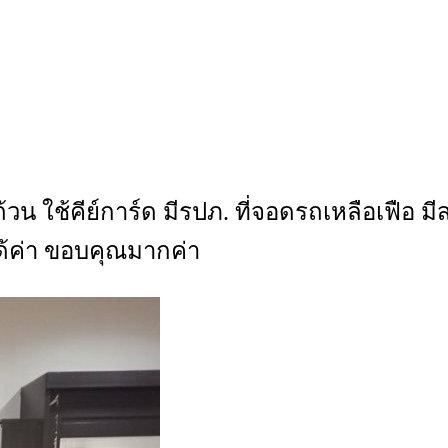
ช้คีย์การ์ด มีรปภ. ที่จอดรถเหลือเฟือ มีสร
ด้ค่า ขอบคุณมากค่า