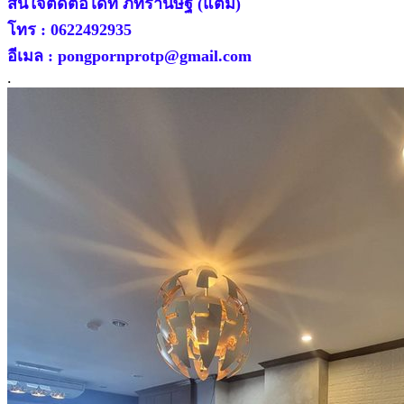
สนใจติดต่อได้ที่ ภัทรานิษฐ์ (แตม)
โทร : 0622492935
อีเมล : pongpornprotp@gmail.com
.