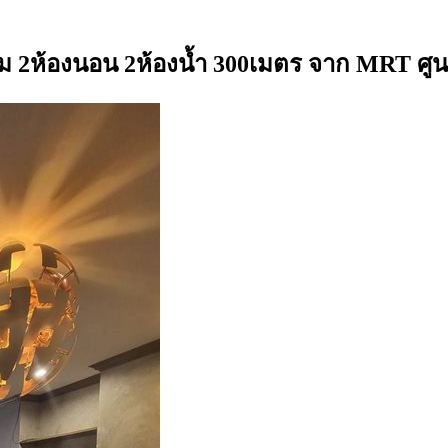
รม 2ห้องนอน 2ห้องน้ำ 300เมตร จาก MRT ศู