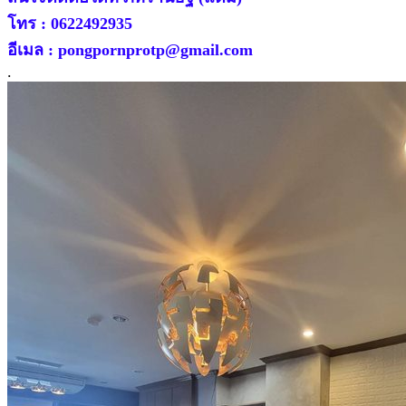
โทร : 0622492935
อีเมล : pongpornprotp@gmail.com
.