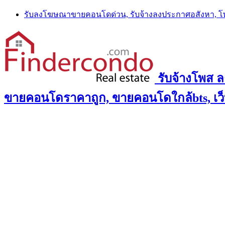
Skip
รับลงโฆษณาขายคอนโดด่วน, รับจ้างลงประกาศอสังหา, 
to
content
รับจ้างโพส 
ขายคอนโดราคาถูก, ขายคอนโดใกล้bts, เว