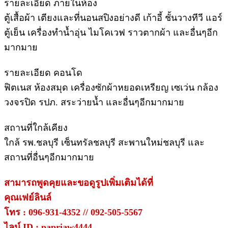
รายละเอียด ภายในห้อง
ตู้เสื้อผ้า เตียงและที่นอนสปิงอย่างดี เก้าอี้ ชั้นวางทีวี แอร์
ตู้เย็น เครื่องทำน้ำอุ่น ไมโคเวฟ ราวตากผ้า และอื่นๆอีก
มากมาย
รายละเอียด คอนโด
ฟิตเนส ห้องสมุด เครื่องซักผ้าหยอดเหรียญ เซเว่น กล้อง
วงจรปิด รปภ. สระว่ายน้ำ และอื่นๆอีกมากมาย
สถานที่ใกล้เคียง
ใกล้ รพ.ชลบุรี เซ็นทรัลชลบุรี สะพานใหม่ชลบุรี และ
สถานที่อื่นๆอีกมากมาย
สามารถพูดคุยและขอดูรูปเพิ่มเติมได้ที่
คุณเฟย์ลินล์
โทร :
096-931-4352 // 092-505-5567
ไลน์ ID :
papriaw4444