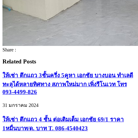
Share :
Related Posts
ให้เช่า ตึกแถว 3ชั้นครึ่ง 5คูหา เอกชัย บางบอน ทำเลดี
ทะลุได้หลายทิศทาง สภาพใหม่มาก เพิ่งรีโนเวท โทร
093-4499-826
31 มกราคม 2024
ให้เช่า ตึกแถว 4 ชั้น ต่อเติมเต็ม เอกชัย 69/1 ราคา
1หมื่นบาท/ด. บาท T. 086-4540423