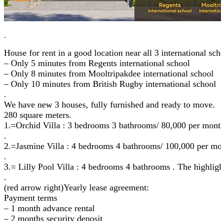
.
House for rent in a good location near all 3 international sch
– Only 5 minutes from Regents international school
– Only 8 minutes from Mooltripakdee international school
– Only 10 minutes from British Rugby international school
.
We have new 3 houses, fully furnished and ready to move.
280 square meters.
1.=Orchid Villa : 3 bedrooms 3 bathrooms/ 80,000 per mont
.
2.=Jasmine Villa : 4 bedrooms 4 bathrooms/ 100,000 per mo
.
3.= Lilly Pool Villa : 4 bedrooms 4 bathrooms . The highlig
.
(red arrow right)Yearly lease agreement:
Payment terms
– 1 month advance rental
– 2 months security deposit