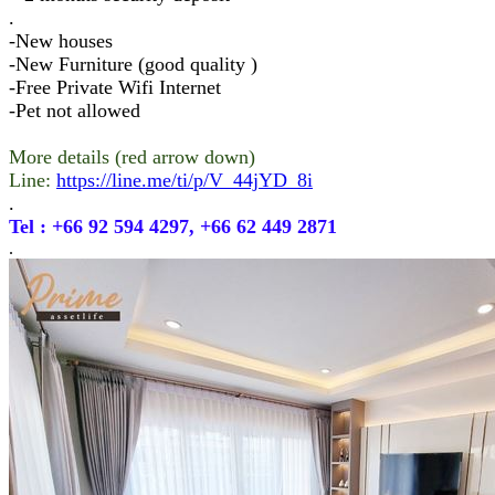
.
-New houses
-New Furniture (good quality )
-Free Private Wifi Internet
-Pet not allowed
More details (red arrow down)
Line:
https://line.me/ti/p/V_44jYD_8i
.
Tel : +66 92 594 4297, +66 62 449 2871
.