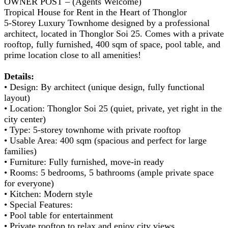
OWNER POST – (Agents Welcome)
Tropical House for Rent in the Heart of Thonglor
5-Storey Luxury Townhome designed by a professional
architect, located in Thonglor Soi 25. Comes with a private
rooftop, fully furnished, 400 sqm of space, pool table, and
prime location close to all amenities!
Details:
• Design: By architect (unique design, fully functional
layout)
• Location: Thonglor Soi 25 (quiet, private, yet right in the
city center)
• Type: 5-storey townhome with private rooftop
• Usable Area: 400 sqm (spacious and perfect for large
families)
• Furniture: Fully furnished, move-in ready
• Rooms: 5 bedrooms, 5 bathrooms (ample private space
for everyone)
• Kitchen: Modern style
• Special Features:
• Pool table for entertainment
• Private rooftop to relax and enjoy city views