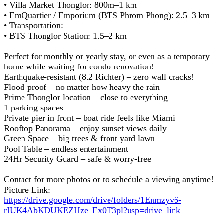
• Villa Market Thonglor: 800m–1 km
• EmQuartier / Emporium (BTS Phrom Phong): 2.5–3 km
• Transportation:
• BTS Thonglor Station: 1.5–2 km
Perfect for monthly or yearly stay, or even as a temporary
home while waiting for condo renovation!
Earthquake-resistant (8.2 Richter) – zero wall cracks!
Flood-proof – no matter how heavy the rain
Prime Thonglor location – close to everything
1 parking spaces
Private pier in front – boat ride feels like Miami
Rooftop Panorama – enjoy sunset views daily
Green Space – big trees & front yard lawn
Pool Table – endless entertainment
24Hr Security Guard – safe & worry-free
Contact for more photos or to schedule a viewing anytime!
Picture Link:
https://drive.google.com/drive/folders/1Enmzyv6-
rIUK4AbKDUKEZHze_Ex0T3pl?usp=drive_link