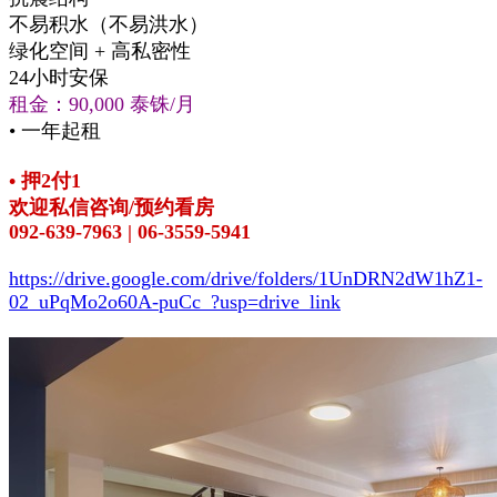
不易积水（不易洪水）
绿化空间 + 高私密性
24小时安保
租金：90,000 泰铢/月
• 一年起租
• 押2付1
欢迎私信咨询/预约看房
092-639-7963 | 06-3559-5941
https://drive.google.com/drive/folders/1UnDRN2dW1hZ1-
02_uPqMo2o60A-puCc_?usp=drive_link