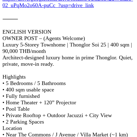
02_uPqMo2o60A-puCc_?usp=drive_link
⸻
ENGLISH VERSION
OWNER POST – (Agents Welcome)
Luxury 5-Storey Townhome | Thonglor Soi 25 | 400 sqm |
90,000 THB/month
Architect-designed luxury home in prime Thonglor. Quiet,
private, move-in ready.
Highlights
• 5 Bedrooms / 5 Bathrooms
• 400 sqm usable space
• Fully furnished
• Home Theater + 120” Projector
• Pool Table
• Private Rooftop + Outdoor Jacuzzi + City View
• 2 Parking Spaces
Location
• Near The Commons / J Avenue / Villa Market (~1 km)