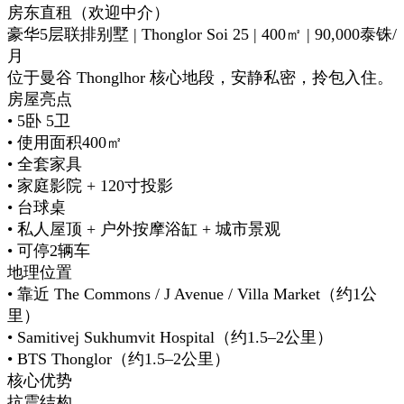
房东直租（欢迎中介）
豪华5层联排别墅 | Thonglor Soi 25 | 400㎡ | 90,000泰铢/
月
位于曼谷 Thonglhor 核心地段，安静私密，拎包入住。
房屋亮点
• 5卧 5卫
• 使用面积400㎡
• 全套家具
• 家庭影院 + 120寸投影
• 台球桌
• 私人屋顶 + 户外按摩浴缸 + 城市景观
• 可停2辆车
地理位置
• 靠近 The Commons / J Avenue / Villa Market（约1公
里）
• Samitivej Sukhumvit Hospital（约1.5–2公里）
• BTS Thonglor（约1.5–2公里）
核心优势
抗震结构