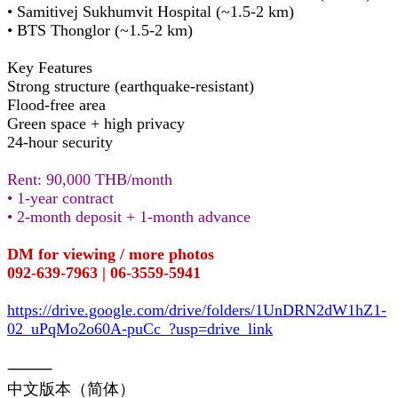
• Samitivej Sukhumvit Hospital (~1.5-2 km)
• BTS Thonglor (~1.5-2 km)
Key Features
Strong structure (earthquake-resistant)
Flood-free area
Green space + high privacy
24-hour security
Rent: 90,000 THB/month
• 1-year contract
• 2-month deposit + 1-month advance
DM for viewing / more photos
092-639-7963 | 06-3559-5941
https://drive.google.com/drive/folders/1UnDRN2dW1hZ1-
02_uPqMo2o60A-puCc_?usp=drive_link
⸻
中文版本（简体）