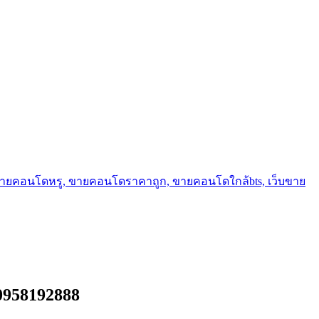
ขายคอนโดหรู, ขายคอนโดราคาถูก, ขายคอนโดใกล้bts, เว็บขาย
.0958192888