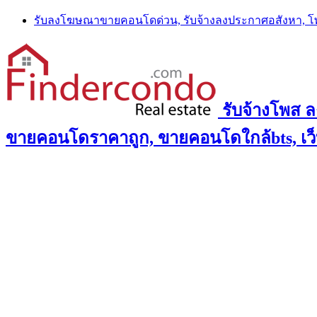
Skip
รับลงโฆษณาขายคอนโดด่วน, รับจ้างลงประกาศอสังหา, 
to
content
รับจ้างโพส 
ขายคอนโดราคาถูก, ขายคอนโดใกล้bts, เว