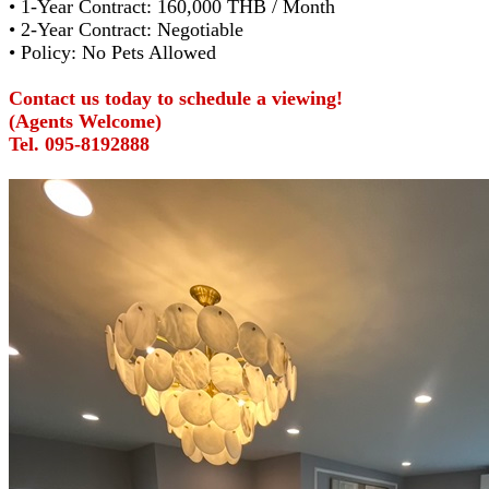
• 1-Year Contract: 160,000 THB / Month
• 2-Year Contract: Negotiable
• Policy: No Pets Allowed
Contact us today to schedule a viewing!
(Agents Welcome)
Tel. 095-8192888