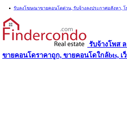
Skip
รับลงโฆษณาขายคอนโดด่วน, รับจ้างลงประกาศอสังหา, 
to
content
รับจ้างโพส 
ขายคอนโดราคาถูก, ขายคอนโดใกล้bts, เว