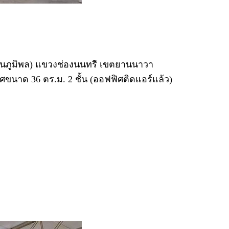
พานภูมิพล) แขวงช่องนนทรี เขตยานนาวา
ิศขนาด 36 ตร.ม. 2 ชั้น (ออฟฟิศติดแอร์แล้ว)