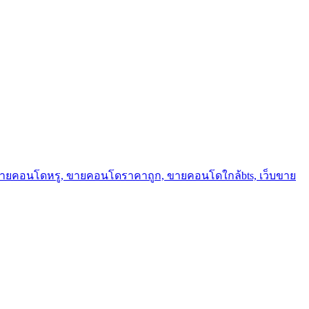
ขายคอนโดหรู, ขายคอนโดราคาถูก, ขายคอนโดใกล้bts, เว็บขาย