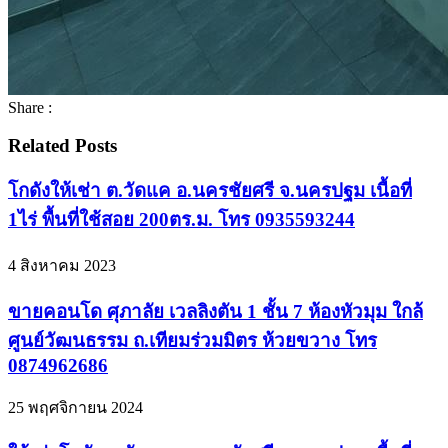
Share :
Related Posts
โกดังให้เช่า ต.วัดแค อ.นครชัยศรี จ.นครปฐม เนื้อที่
1ไร่ พื้นที่ใช้สอย 200ตร.ม. โทร 0935593244
4 สิงหาคม 2023
ขายคอนโด ศุภาลัย เวลลิงตัน 1 ชั้น 7 ห้องหัวมุม ใกล้
ศูนย์วัฒนธรรม ถ.เทียมร่วมมิตร ห้วยขวาง โทร
0874962686
25 พฤศจิกายน 2024