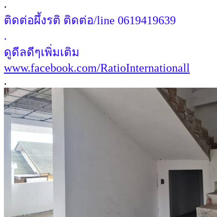
.
ติดต่อผึ้งรติ ติดต่อ/line 0619419639
.
ดูดีลดีๆเพิ่มเติม
www.facebook.com/RatioInternationall
.