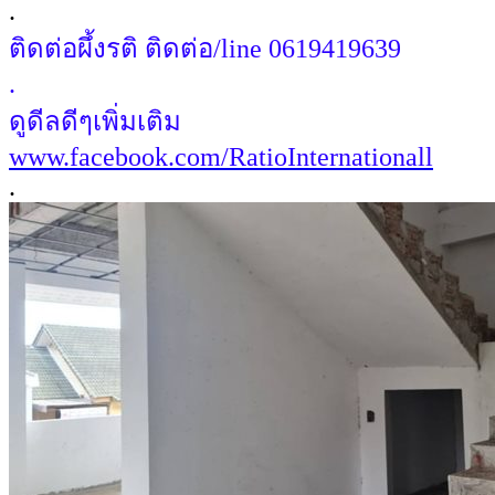
.
ติดต่อผึ้งรติ ติดต่อ/line 0619419639
.
ดูดีลดีๆเพิ่มเติม
www.facebook.com/RatioInternationall
.