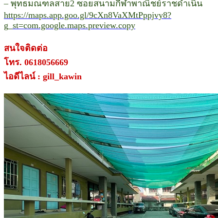
– พุทธมณฑลสาย2 ซอยสนามกีฬาพาณิชย์ราชดำเนิน
https://maps.app.goo.gl/9cXn8VaXMtPppjvy8?
g_st=com.google.maps.preview.copy
สนใจติดต่อ
โทร. 0618056669
ไอดีไลน์ : gill_kawin