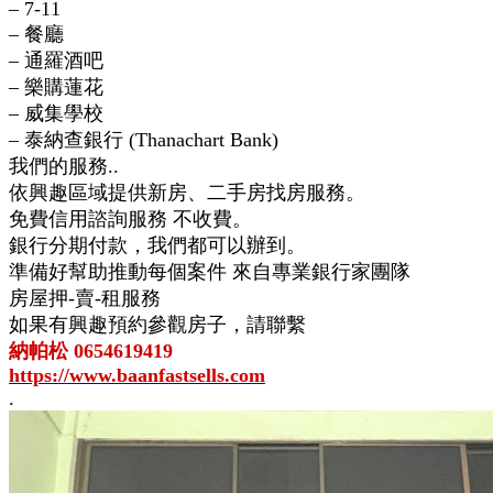
– 7-11
– 餐廳
– 通羅酒吧
– 樂購蓮花
– 威集學校
– 泰納查銀行 (Thanachart Bank)
我們的服務..
依興趣區域提供新房、二手房找房服務。
免費信用諮詢服務 不收費。
銀行分期付款，我們都可以辦到。
準備好幫助推動每個案件 來自專業銀行家團隊
房屋押-賣-租服務
如果有興趣預約參觀房子，請聯繫
納帕松 0654619419
https://www.baanfastsells.com
.