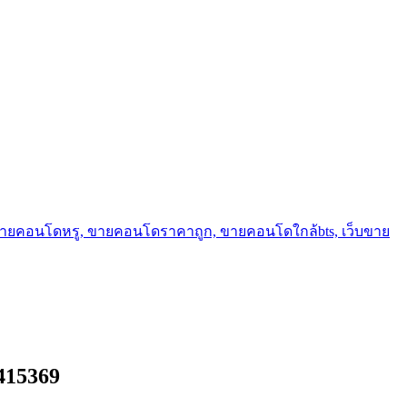
ขายคอนโดหรู, ขายคอนโดราคาถูก, ขายคอนโดใกล้bts, เว็บขาย
415369