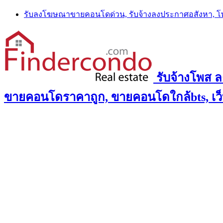
Skip
รับลงโฆษณาขายคอนโดด่วน, รับจ้างลงประกาศอสังหา, 
to
content
รับจ้างโพส 
ขายคอนโดราคาถูก, ขายคอนโดใกล้bts, เว