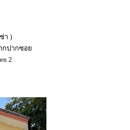
่า )
รจากปากซอย
en 2