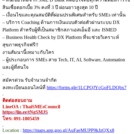
สินเชื่อดอกเบี้ย 3% คงที่ 3 ปี ผ่อนยาวสูงสุด 10 ปี
– เงื่อนไขและคุณสมบัติที่ผ่อนปรนพิเศษสำหรับ SMEs เท่านั้น
– บริการ Coaching ด้านการเงินแบบตัวต่อตัวผ่านระบบ DX
Platform สำหรับผู้ที่เป็นสมาชิกสภาเอสเอ็มอี และ ISMED
– Business Health Check by DX Platform ที่จะช่วยวิเคราะห์
สุขภาพธุรกิจฟรี!!
งานสัมนานี้เหมาะกับใคร
– ผู้ประกอบการ SMEs สาย Tech, IT, AI, Software, Automation
และผู้ที่สนใจ
.
สมัครด่วน รับจำนวนจำกัด
ลงทะเบียนออนไลน์ที่
https://forms.gle/1LCPQJYcGoFLDQbx7
.
ติดต่อสอบถาม
LineOA : ThaiSMEsCouncil
https://lin.ee/tNgSMJS
โทร: 091-1805459
.
Location :
https://maps.app.goo.gl/AuFaeMUPP9kJzQXx8