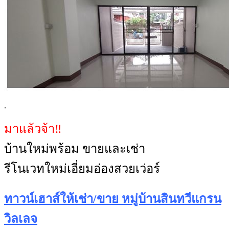
.
มาแล้วจ้า‼️
บ้านใหม่พร้อม ขายและเช่า
รีโนเวทใหม่เอี่ยมอ่องสวยเว่อร์
ทาวน์เฮาส์ให้เช่า/ขาย หมู่บ้านสินทวีแกรน
วิลเลจ