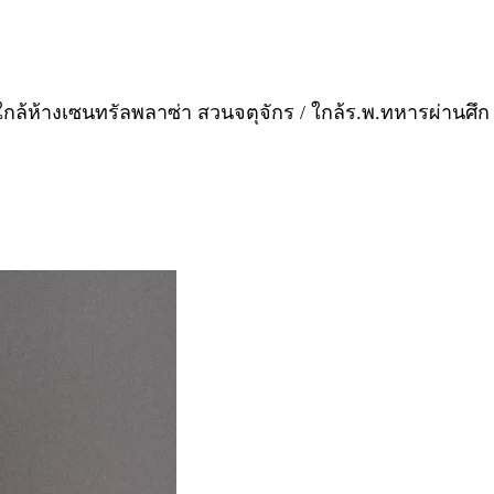
มิ / ใกล้ห้างเซนทรัลพลาซ่า สวนจตุจักร / ใกล้ร.พ.ทหารผ่านศึ