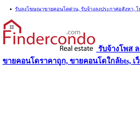
Skip
รับลงโฆษณาขายคอนโดด่วน, รับจ้างลงประกาศอสังหา, 
to
content
รับจ้างโพส 
ขายคอนโดราคาถูก, ขายคอนโดใกล้bts, เว