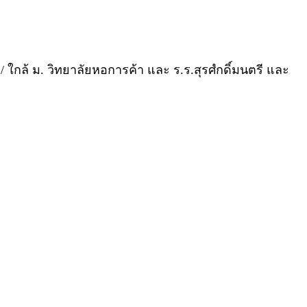
ก / ใกล้ ม. วิทยาลัยหอการค้า และ ร.ร.สุรศํกดิ์มนตรี และ