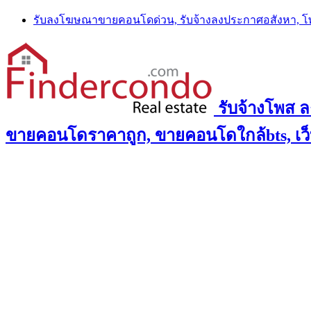
Skip
รับลงโฆษณาขายคอนโดด่วน, รับจ้างลงประกาศอสังหา, 
to
content
รับจ้างโพส 
ขายคอนโดราคาถูก, ขายคอนโดใกล้bts, เว