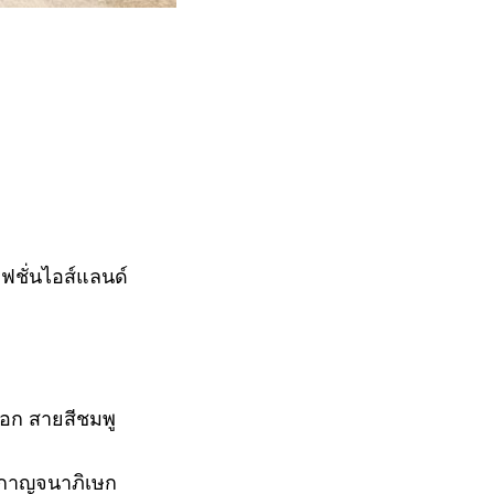
ฟชั่นไอส์แลนด์
อก สายสีชมพู
นกาญจนาภิเษก