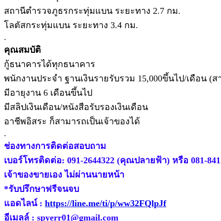
สถานีตำรวจภูธรกระทุ่มแบน ระยะทาง 2.7 กม.
โลตัสกระทุ่มแบน ระยะทาง 3.4 กม.
.
คุณสมบัติ
กู้ธนาคารได้ทุกธนาคาร
พนักงานประจำ ฐานเงินรายรับรวม 15,000ขึ้นไป/เดือน (สา
มีอายุงาน 6 เดือนขึ้นไป
มีสลิปเงินเดือน/หนังสือรับรองเงินเดือน
อาชีพอิสระ ก็สามารถเป็นเจ้าของได้
.
ช่องทางการติดต่อสอบถาม
เบอร์โทรติดต่อ: 091-2644322 (คุณปลายฟ้า) หรือ 081-841
เจ้าของขายเอง ไม่ผ่านนายหน้า
*รับปรึกษาฟรีจนจบ
แอดไลน์ :
https://line.me/ti/p/ww32FQlpJf
อีเมลล์ : spyerr01@gmail.com