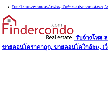
Skip
รับลงโฆษณาขายคอนโดด่วน, รับจ้างลงประกาศอสังหา, 
to
content
รับจ้างโพส 
ขายคอนโดราคาถูก, ขายคอนโดใกล้bts, เว