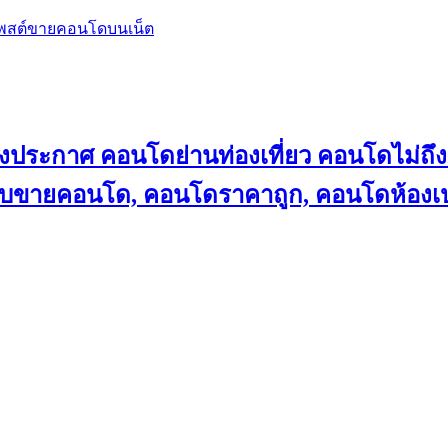
โพสต์ขายคอนโดบนเน็ต
ลงประกาศ คอนโดย่านท่องเที่ยว คอนโดไม่
็บขายคอนโด, คอนโดราคาถูก, คอนโดห้องเป