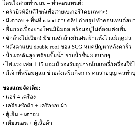
โดนใจสายทำขนม – ทำคอนเทนต์:
• ครัวบิวท์อินดีไซน์เพื่อสายเบเกอรี่โดยเฉพาะ!
• มีเตาอบ + พื้นที่ island ถ่ายคลิป ถ่ายรูป ทำคอนเทนต์สบา
• พื้นกระเบื้องยางโทนมินิมอล พร้อมอยู่ไม่ต้องแต่งเพิ่ม
• ซักล้างไม่เปียก! มีชานซักล้างกันฝน ผ้าแห้งไวแม้ฤดูฝน
• หลังคาแบบ double roof ของ SCG หมดปัญหาหลังคารั่ว
• น้ำแรงดันสูง พร้อมปั๊มน้ำ อาบน้ำชั้น 3 สบายๆ
• ไฟแรง เฟส 1 15 แอมป์ รองรับอุปกรณ์เบเกอรี่/เครื่องใช
• มีเจ้าที่พร้อมดูแล ช่วยส่งเสริมกิจการ คนสายบุญ คนทำ
ของแถมจัดเต็ม:
• แอร์ 4 เครื่อง
• เครื่องซักผ้า + เครื่องอบผ้า
• ตู้เย็น + เตาอบ
• เตียงนอน + ตู้เสื้อผ้า