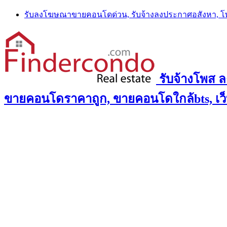
Skip
รับลงโฆษณาขายคอนโดด่วน, รับจ้างลงประกาศอสังหา, 
to
content
รับจ้างโพส 
ขายคอนโดราคาถูก, ขายคอนโดใกล้bts, เว